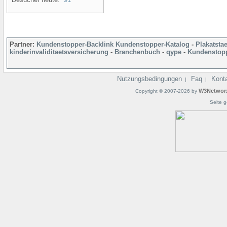
Partner:
Kundenstopper-Backlink
Kundenstopper-Katalog
-
Plakatsta
kinderinvaliditaetsversicherung
-
Branchenbuch
-
qype
-
Kundenstopp
Nutzungsbedingungen
Faq
Kont
|
|
W3Networ
Copyright © 2007-2026 by
Seite g