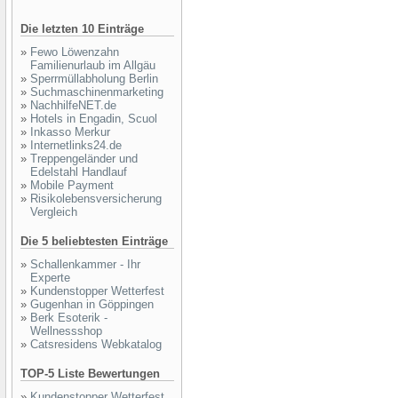
Die letzten 10 Einträge
»
Fewo Löwenzahn
Familienurlaub im Allgäu
»
Sperrmüllabholung Berlin
»
Suchmaschinenmarketing
»
NachhilfeNET.de
»
Hotels in Engadin, Scuol
»
Inkasso Merkur
»
Internetlinks24.de
»
Treppengeländer und
Edelstahl Handlauf
»
Mobile Payment
»
Risikolebensversicherung
Vergleich
Die 5 beliebtesten Einträge
»
Schallenkammer - Ihr
Experte
»
Kundenstopper Wetterfest
»
Gugenhan in Göppingen
»
Berk Esoterik -
Wellnessshop
»
Catsresidens Webkatalog
TOP-5 Liste Bewertungen
»
Kundenstopper Wetterfest