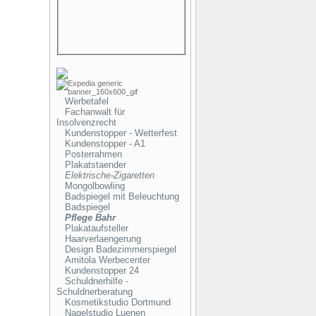
Werbetafel
Fachanwalt für
Insolvenzrecht
Kundenstopper - Wetterfest
Kundenstopper - A1
Posterrahmen
Plakatstaender
Elektrische-Zigaretten
Mongolbowling
Badspiegel mit Beleuchtung
Badspiegel
Pflege Bahr
Plakataufsteller
Haarverlaengerung
Design Badezimmerspiegel
Amitola Werbecenter
Kundenstopper 24
Schuldnerhilfe -
Schuldnerberatung
Kosmetikstudio Dortmund
Nagelstudio Luenen