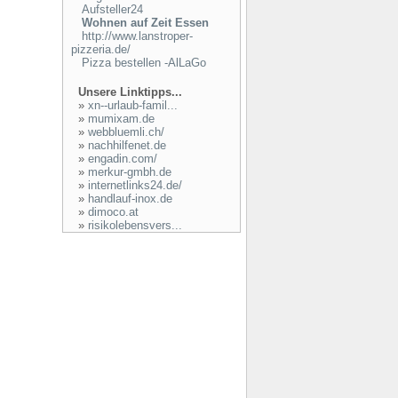
Aufsteller24
Wohnen auf Zeit Essen
http://www.lanstroper-
pizzeria.de/
Pizza bestellen -AlLaGo
Unsere Linktipps...
»
xn--urlaub-famil...
»
mumixam.de
»
webbluemli.ch/
»
nachhilfenet.de
»
engadin.com/
»
merkur-gmbh.de
»
internetlinks24.de/
»
handlauf-inox.de
»
dimoco.at
»
risikolebensvers...