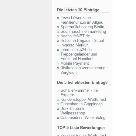
Die letzten 10 Einträge
»
Fewo Löwenzahn
Familienurlaub im Allgäu
»
Sperrmüllabholung Berlin
»
Suchmaschinenmarketing
»
NachhilfeNET.de
»
Hotels in Engadin, Scuol
»
Inkasso Merkur
»
Internetlinks24.de
»
Treppengeländer und
Edelstahl Handlauf
»
Mobile Payment
»
Risikolebensversicherung
Vergleich
Die 5 beliebtesten Einträge
»
Schallenkammer - Ihr
Experte
»
Kundenstopper Wetterfest
»
Gugenhan in Göppingen
»
Berk Esoterik -
Wellnessshop
»
Catsresidens Webkatalog
TOP-5 Liste Bewertungen
»
Kundenstopper Wetterfest