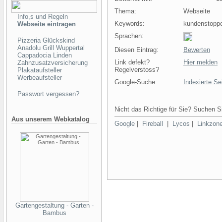
Thema:
Webseite
Info,s und Regeln
Keywords:
kundenstoppe
Webseite eintragen
Sprachen:
Pizzeria Glückskind
Anadolu Grill Wuppertal
Diesen Eintrag:
Bewerten
Cappadocia Linden
Link defekt?
Hier melden
Zahnzusatzversicherung
Regelverstoss?
Plakataufsteller
Werbeaufsteller
Google-Suche:
Indexierte Se
Passwort vergessen?
Nicht das Richtige für Sie? Suchen Si
Aus unserem Webkatalog
Google
|
Fireball
|
Lycos
|
Linkzon
Gartengestaltung - Garten -
Bambus