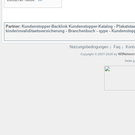
Partner:
Kundenstopper-Backlink
Kundenstopper-Katalog
-
Plakatsta
kinderinvaliditaetsversicherung
-
Branchenbuch
-
qype
-
Kundenstopp
Nutzungsbedingungen
Faq
Kont
|
|
W3Networ
Copyright © 2007-2026 by
Seite g