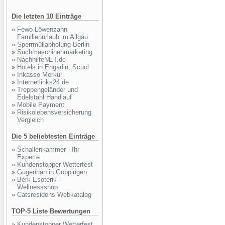
Die letzten 10 Einträge
»
Fewo Löwenzahn
Familienurlaub im Allgäu
»
Sperrmüllabholung Berlin
»
Suchmaschinenmarketing
»
NachhilfeNET.de
»
Hotels in Engadin, Scuol
»
Inkasso Merkur
»
Internetlinks24.de
»
Treppengeländer und
Edelstahl Handlauf
»
Mobile Payment
»
Risikolebensversicherung
Vergleich
Die 5 beliebtesten Einträge
»
Schallenkammer - Ihr
Experte
»
Kundenstopper Wetterfest
»
Gugenhan in Göppingen
»
Berk Esoterik -
Wellnessshop
»
Catsresidens Webkatalog
TOP-5 Liste Bewertungen
»
Kundenstopper Wetterfest