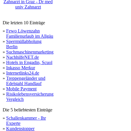
Zahnarzt in Graz - Dr med
univ Zahnarzt
Die letzten 10 Einträge
»
Fewo Löwenzahn
Familienurlaub im Allgäu
»
Sperrmüllabholung
Berlin
»
Suchmaschinenmarketing
»
NachhilfeNET.de
»
Hotels in Engadin, Scuol
»
Inkasso Merkur
»
Internetlinks24.de
»
Treppengeländer und
Edelstahl Handlauf
»
Mobile Payment
»
Risikolebensversicherung
Vergleich
Die 5 beliebtesten Einträge
»
Schallenkammer - Ihr
Experte
»
Kundenstopper