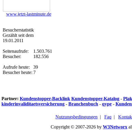
www.jetzt-lastminute.de
Besucherstatistik
Gezählt seit dem
19.01.2011
Seitenaufrufe:
1.503.761
Besucher:
182.556
Aufrufe heute:
39
Besucher heute:
7
Partner:
Kundenstopper-Backlink
Kundenstopper-Katalog
-
Plak
kinderinvaliditaetsversicherung
-
Branchenbuch
-
qype
-
Kundens
Nutzungsbedingungen
|
Faq
|
Kontak
Copyright © 2007-2026 by
W3Networx
al