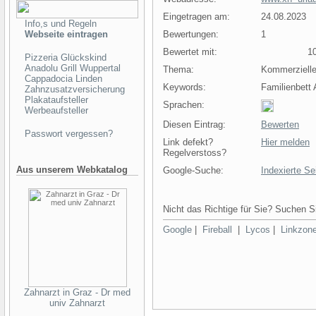
Eingetragen am:
24.08.2023
Info,s und Regeln
Webseite eintragen
Bewertungen:
1
Bewertet mit:
10 
Pizzeria Glückskind
Anadolu Grill Wuppertal
Thema:
Kommerziell
Cappadocia Linden
Keywords:
Familienbett
Zahnzusatzversicherung
Plakataufsteller
Sprachen:
Werbeaufsteller
Diesen Eintrag:
Bewerten
Passwort vergessen?
Link defekt?
Hier melden
Regelverstoss?
Aus unserem Webkatalog
Google-Suche:
Indexierte Se
Nicht das Richtige für Sie? Suchen Si
Google
|
Fireball
|
Lycos
|
Linkzon
Zahnarzt in Graz - Dr med
univ Zahnarzt