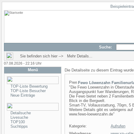
Beispieleintr
Suche:
Sie befinden sich hier --> Mehr Details...
07.08.2026 - 22:16 Uhr
Menü
Die Detailseite zu diesem Eintrag wurde
Fewo Löwenzahn Familienurla
TOP-Liste Bewertung
"Die Fewo Loewenzahn in Oberstaufen
TOP-Liste Besucher
Ausgangspunkt fuer Wanderungen, Rad
Neue Einträge
Die Fewo bietet neben 2 Familienbet
Blick in die Bergwelt.
Smart-TV, Vollausstattung, 70qm, 5 B
Weitere Details gibt es uebrigens au
Detailsuche
www.fewo-loewenzahn.de"
Livesuche
TOP100
Kategorie:
Aufrufen
Suchtipps
Webadresse:
www.xn--urlau