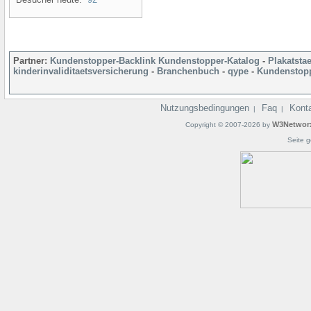
Partner:
Kundenstopper-Backlink
Kundenstopper-Katalog
-
Plakatsta
kinderinvaliditaetsversicherung
-
Branchenbuch
-
qype
-
Kundenstopp
Nutzungsbedingungen
Faq
Kont
|
|
W3Networ
Copyright © 2007-2026 by
Seite g