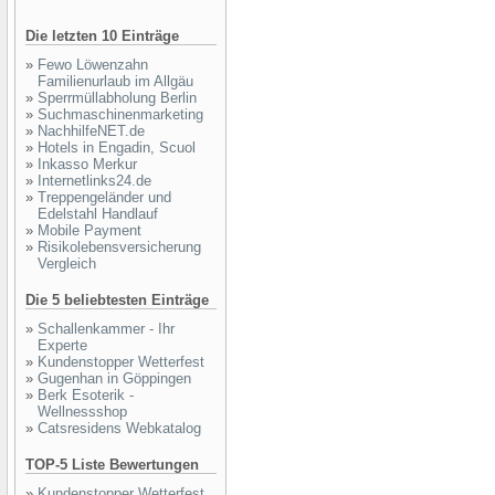
Die letzten 10 Einträge
»
Fewo Löwenzahn
Familienurlaub im Allgäu
»
Sperrmüllabholung Berlin
»
Suchmaschinenmarketing
»
NachhilfeNET.de
»
Hotels in Engadin, Scuol
»
Inkasso Merkur
»
Internetlinks24.de
»
Treppengeländer und
Edelstahl Handlauf
»
Mobile Payment
»
Risikolebensversicherung
Vergleich
Die 5 beliebtesten Einträge
»
Schallenkammer - Ihr
Experte
»
Kundenstopper Wetterfest
»
Gugenhan in Göppingen
»
Berk Esoterik -
Wellnessshop
»
Catsresidens Webkatalog
TOP-5 Liste Bewertungen
»
Kundenstopper Wetterfest